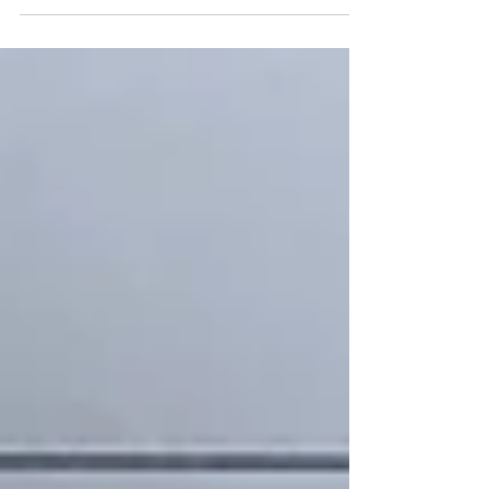
Kauan odottamani kennelnimi
myönnettiin! Aloin pohtimaan
kennelnimeä jo kasvattajakurssin aikana
viime joulukuussa, mutta mieleisen
nimen...