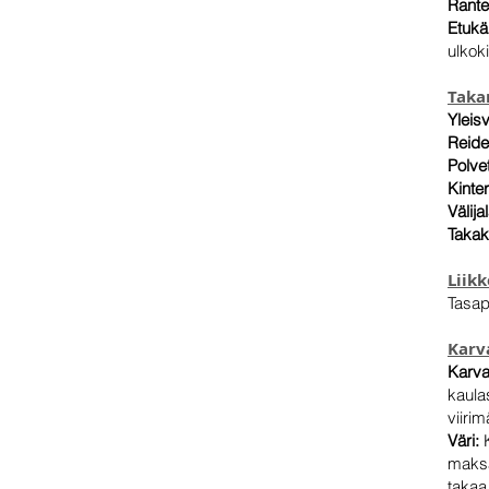
Rante
Etukä
ulkoki
Taka
Yleis
Reide
Polvet
Kinter
Välija
Takak
Liik
Tasap
Karv
Karva
kaula
viirim
Väri:
maksa
takaa