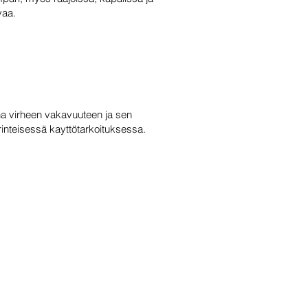
vaa.
una virheen vakavuuteen ja sen
rinteisessä kayttötarkoituksessa.