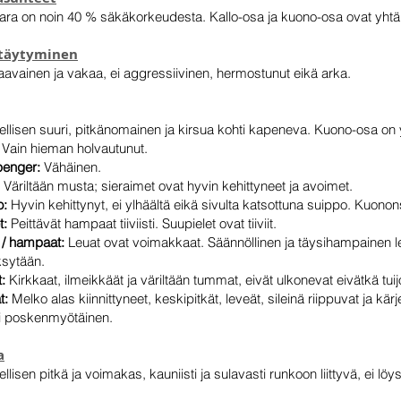
ra on noin 40 % säkäkorkeudesta. Kallo-osa ja kuono-osa ovat yhtä 
täytyminen
aavainen ja vakaa, ei aggressiivinen, hermostunut eikä arka.
ellisen suuri, pitkänomainen ja kirsua kohti kapeneva. Kuono-osa on y
Vain hieman holvautunut.
enger:
Vähäinen.
:
Väriltään musta; sieraimet ovat hyvin kehittyneet ja avoimet.
o:
Hyvin kehittynyt, ei ylhäältä eikä sivulta katsottuna suippo. Kuono
t:
Peittävät hampaat tiiviisti. Suupielet ovat tiiviit.
 / hampaat:
Leuat ovat voimakkaat. Säännöllinen ja täysihampainen l
sytään.
t:
Kirkkaat, ilmeikkäät ja väriltään tummat, eivät ulkonevat eivätkä tuijo
t:
Melko alas kiinnittyneet, keskipitkät, leveät, sileinä riippuvat ja 
sti poskenmyötäinen.
a
llisen pitkä ja voimakas, kauniisti ja sulavasti runkoon liittyvä, ei l