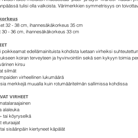
npäässä tulisi olla valkoista. Värimerkkien symmetrisyys on toivotta
korkeus
et 32 - 38 cm, ihannesäkäkorkeus 35 cm
t 30 - 36 cm, ihannesäkäkorkeus 33 cm
EET
i poikkeamat edellämainituista kohdista luetaan virheiksi suhteutett
tukseen koiran terveyteen ja hyvinvointiin sekä sen kykyyn toimia pe
värinen kirsu
at silmät
mpaiden virheellinen lukumäärä
isia merkkejä muualla kuin rotumääritelmän sallimissa kohdissa
VAT VIRHEET
 matalaraajainen
 alaleuka
- tai köyryselkä
t eturaajat
 tai sisäänpäin kiertyneet käpälät