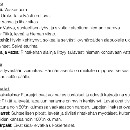
ko
ja:
Vaakasuora
Uroksilla selvästi erottuva.
:
Vahva ja lihaksikas.
:
Vahva, suhteellisen lyhyt ja sivulta katsottuna hieman kaareva.
o:
Pitkä, leveä ja hieman viisto.
kehä:
Hyvin kehittynyt, soikea ja selvästi kyynärpäiden alapuolelle ul
yneet. Selvä eturinta.
ja ja vatsa:
Rintakehän alalinja liittyy sulavasti hieman kohoavaan vat
ä
 ja tyvestään voimakas. Hännän asento on mieluiten riippuva, se saa
an selän päälle.
aajat
vaikutelma:
Eturaajat ovat voimakasluustoiset ja edestä katsottuna su
:
Pitkät ja leveät, lapaluun harjanne on hyvin kehittynyt. Lavat ovat tiiv
ttuna noin 50º:n kulmassa vaakatasoon nähden. Lapojen lihakset ovat
arret:
Suhteellisen pitkät, leveät ja tiiviisti rintakehän myötäiset, kui
uiden kanssa noin 100º:n kulman.
rpäät:
Eivät sisä- eivätkä ulkokierteiset.