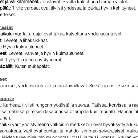
et ja välikämmenet:
Joustavat. Sivulta katsottuna hieman viistot.
pälät:
Tiiviit; varpaat ovat tiiviisti yhdessä ja päkiät hyvin kehittyneet
erteiset.
raajat
vaikutelma:
Takaraajat ovat takaa katsottuna yhdensuuntaiset.
t:
Leveät ja lihaksikkaat.
:
Hyvin kulmautuneet.
eet:
Leveät, vahvat ja hyvin kulmautuneet.
lat:
Lyhyet ja lähes pystysuorat.
äpälät:
Kuten etukäpälät.
keet
ainoiset, yhdensuuntaiset ja maatavoittavat. Selkälinja on liikkeessä
apeite
:
Karheaa, tiiviisti rungonmyötäistä ja suoraa. Päässä, korvissa ja 
ssa, selässä ja reisien takaosassa pitempää kuin muualla. Hännän al
äinen.
Kaikki värit yhdistyneenä valkoisiin merkkeihin ovat hyväksyttyjä luku
nruskeaa. Värit ovat puhtaat ja mahdollisimman selvärajaiset. Valkois
. Niiden tulee mieluiten muodostaa ¨pläsi¨ ja täysi ¨kranssi¨ kaulan y