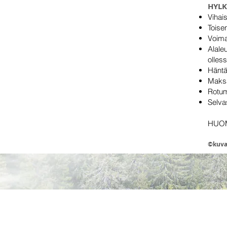
HYLK
Vihais
Toise
Voima
Alale
olless
Häntä
Maksa
Rotum
Selva
HUOM.
©kuva 