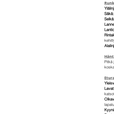
Run
Ylälin
Säkä:
Selkä
Lanne
Lanti
Rinta
kehitt
Alalin
Hänt
Pitkä
koska
Etur
Yleis
Lavat
katso
Olkav
lapal
Kyynä