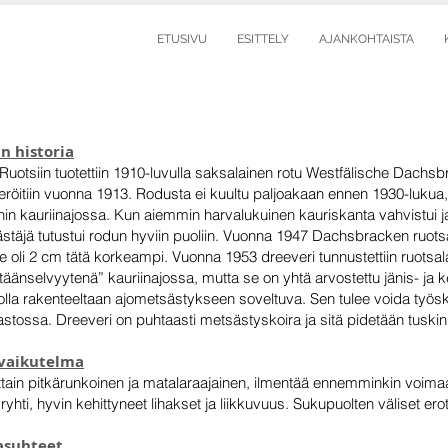
ETUSIVU
ESITTELY
AJANKOHTAISTA
n historia
-Ruotsiin tuotettiin 1910-luvulla saksalainen rotu Westfälische Dach
eröitiin vuonna 1913. Rodusta ei kuultu paljoakaan ennen 1930-lukua, jo
hin kauriinajossa. Kun aiemmin harvalukuinen kauriskanta vahvistui 
stäjä tutustui rodun hyviin puoliin. Vuonna 1947 Dachsbracken ruots
 se oli 2 cm tätä korkeampi. Vuonna 1953 dreeveri tunnustettiin ruotsal
stäänselvyytenä” kauriinajossa, mutta se on yhtä arvostettu jänis- ja
 olla rakenteeltaan ajometsästykseen soveltuva. Sen tulee voida työ
mastossa. Dreeveri on puhtaasti metsästyskoira ja sitä pidetään tus
svaikutelma
ttain pitkärunkoinen ja matalaraajainen, ilmentää ennemminkin voimaa j
yhti, hyvin kehittyneet lihakset ja liikkuvuus. Sukupuolten väliset erot
asuhteet