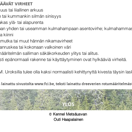
ÄÄVÄT VIRHEET
uus tai liiallinen arkuus
n tai kummankin silmän sinisyys
kas ylä- tai alapurenta
uan yhden tai useamman kulmahampaan asentovirhe; kulmahammas p
a kiinni
mutka tai muut hännän nikamavirheet
nruskea tai kokonaan valkoinen väri
ääritelmän salliman säkäkorkeuden ylitys tai alitus.
sti epänormaali rakenne tai käyttäytyminen ovat hylkääviä virheitä.
 Uroksilla tulee olla kaksi normaalisti kehittynyttä kivesta täysin la
lainattu sivustolta
www.fci.be
, teksti lainattu dreeverien rotumääritelmäs
YLÖS
©
Kennel Metsäusvan
Outi Haapalainen