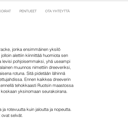
KOIRAT
PENTUEET
OTA YHTEYTTÄ
sbracke, jonka ensimmäinen yksilö
lloin alettiin kiinnittää huomiota sen
ja levisi pohjoisemmaksi, yhä useampi
alainen muunnos nimettiin dreeveriksi,
aisena rotuna. Sitä pidetään lähinnä
 kettujahdissa. Ennen kaikkea dreeverin
skennellä tehokkaasti Ruotsin maastossa
kin koskaan yksinomaan seurakoirana.
a rotevuutta kuin jaloutta ja nopeutta.
 ovat selvät.