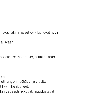
ottuva. Takimmaiset kylkiluut ovat hyvin
saviivaan.
 nousta korkeammalle, ei kuitenkaan
orat.
iisti rungonmyötäiset ja sivulta
 hyvin kehittyneet.
tenkin vapaasti liikkuvat; muodostavat