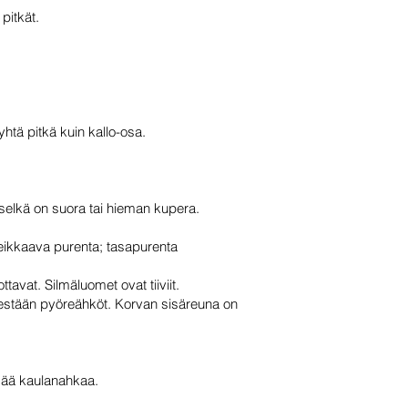
pitkät.
htä pitkä kuin kallo-osa.
nselkä on suora tai hieman kupera.
eikkaava purenta; tasapurenta
ttavat. Silmäluomet ovat tiiviit.
kärjestään pyöreähköt. Korvan sisäreuna on
öysää kaulanahkaa.