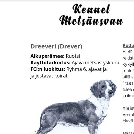
Kennel
Metsäusvan
Dreeveri (Drever)
Rodu
Etelä
Alkuperämaa:
Ruotsi
rekist
Käyttötarkoitus:
Ajava metsästyskoira
kykyi
FCI:n luokitus:
Ryhmä 6, ajavat ja
metsä
jäljestävät koirat
sillä
”itse
tulee
ja il
Ylei
Verra
Hyvä r
Mitt