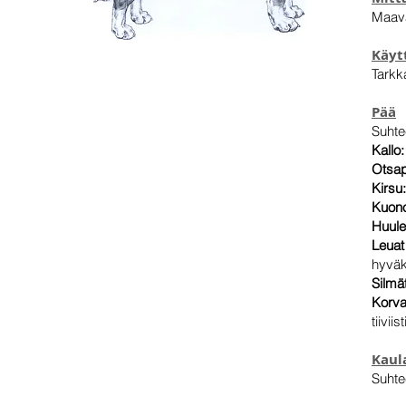
Maava
Käyt
Tarkk
Pää
Suhte
Kallo:
Otsap
Kirsu
Kuon
Huule
Leuat
hyväk
Silmä
Korva
tiivii
Kaul
Suhtee