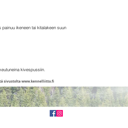
ainuu ikeneen tai kitalakeen suun
skeutuneina kivespussiin.
tä sivustolta
www.kennelliitto.fi