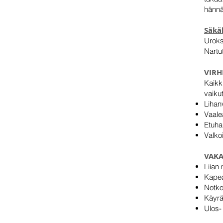
hännä
Säkä
Uroks
Nartu
VIRH
Kaikk
vaiku
Lihan
Vaale
Etuha
Valko
VAKA
Liian
Kapea
Notko
Käyrä
Ulos-