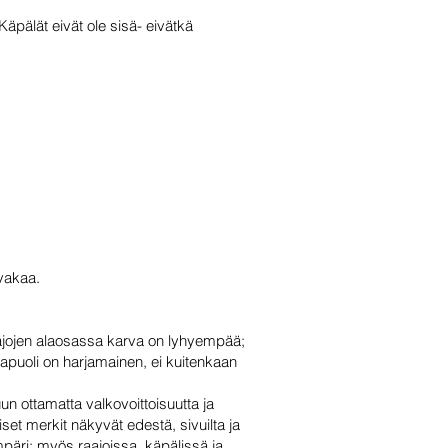
. Käpälät eivät ole sisä- eivätkä
 vakaa.
raajojen alaosassa karva on lyhyempää;
apuoli on harjamainen, ei kuitenkaan
un ottamatta valkovoittoisuutta ja
et merkit näkyvät edestä, sivuilta ja
mpäri; myös raajoissa, käpälissä ja